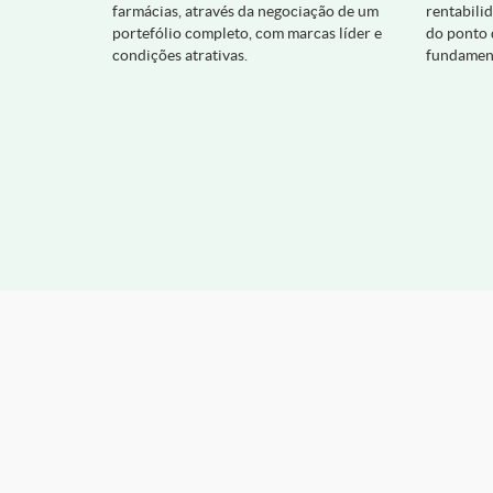
farmácias, através da negociação de um
rentabili
portefólio completo, com marcas líder e
do ponto 
condições atrativas.
fundament