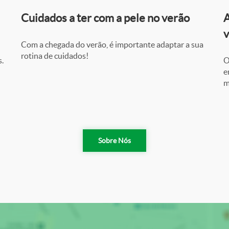
Cuidados a ter com a pele no verão
A
v
Com a chegada do verão, é importante adaptar a sua
rotina de cuidados!
.
O
e
m
Sobre Nós